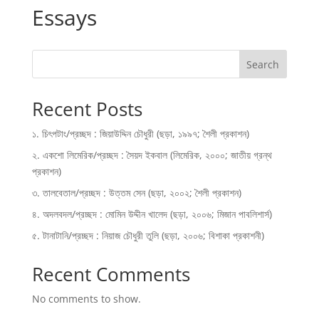
Essays
Search
Recent Posts
১. চিৎপটাং/প্রচ্ছদ : জিয়াউদ্দিন চৌধুরী (ছড়া, ১৯৯৭; শৈলী প্রকাশন)
২. একশো লিমেরিক/প্রচ্ছদ : সৈয়দ ইকবাল (লিমেরিক, ২০০০; জাতীয় গ্রন্থ
প্রকাশন)
৩. তালবেতাল/প্রচ্ছদ : উত্তম সেন (ছড়া, ২০০২; শৈলী প্রকাশন)
৪. অদলবদল/প্রচ্ছদ : মোমিন উদ্দীন খালেদ (ছড়া, ২০০৬; মিজান পাবলিশার্স)
৫. টানাটানি/প্রচ্ছদ : নিয়াজ চৌধুরী তুলি (ছড়া, ২০০৬; বিশাকা প্রকাশনী)
Recent Comments
No comments to show.